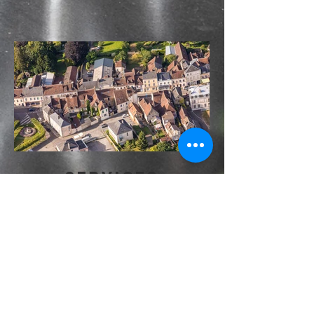
SERVICES
LA BELLÊME BLEUE
met à la
disposition de ses hôtes, pendant toute la
durée de leur séjour,
une large gamme de services et
d’équipements:
-Personnel multilingue
-Parking gratuit à proximité