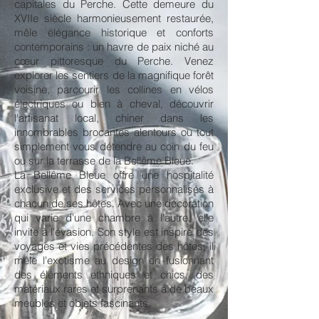
capitales du Perche. Cette demeure du
XVIIe siècle harmonieusement restaurée,
mêle élégance historique et conforts
contemporains : un havre de paix niché au
cœur pittoresque du Perche. Venez
explorer les sentiers de la magnifique forêt
voisine, parcourir les collines en vélos
électriques ou bien à cheval, découvrir
l'artisanat local, chiner dans les
innombrables brocantes alentours ou tout
simplement vous détendre au coin du feu
ou sur la terrasse de la Bellême Bleue.
La Bellême Bleue offre une hospitalité
exclusive et des services personnalisés à
chacun de ses hôtes. Avec une décoration
qui varie d'une chambre à l'autre, elle
invite à l'évasion. Son style est inspiré des
voyages et vies précédentes des hôtes, il
mêle l'exotisme au design en fusionnant
des éléments ethniques et chics, des
matériaux rares et surprenants à de beaux
meubles et objets fascinants.