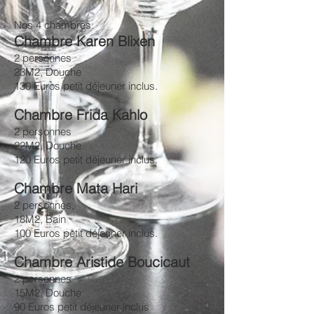
Nos 4 chambres:
Chambre Karen Blixen
2 personnes
23M2, Douche
130 Euros petit déjeuner inclus.
Chambre Frida Kahlo
2 personnes
22M2, Douche
120 Euros petit déjeuner inclus.
Chambre Mata Hari
2 personnes,
18M2, Bain
100 Euros petit déjeuner inclus.
Chambre Aristide Boucicaut
2 personnes
15M2, Douche
90 Euros petit déjeuner inclus